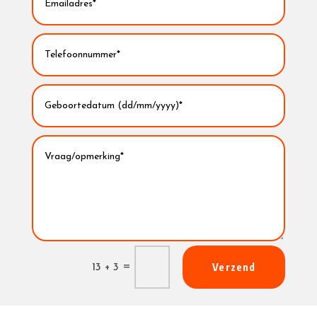
Verzend
=
13 + 3